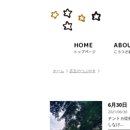
HOME
ABO
トップページ
こうつさ
ホーム
店主のつぶやき
6月30
2021/06/30
ナントカ症候群
しなけ...