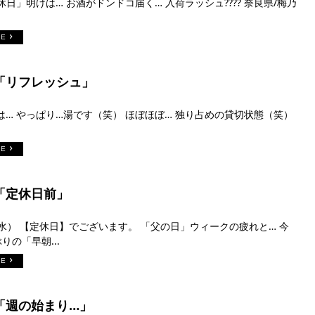
休日」明けは… お酒がドンドコ届く… 入荷ラッシュ???? 奈良県/梅乃
RE
日「リフレッシュ」
は… やっぱり…湯です（笑） ほぼほぼ… 独り占めの貸切状態（笑）
RE
日「定休日前」
（水） 【定休日】でございます。 「父の日」ウィークの疲れと… 今
りの「早朝...
RE
日「週の始まり…」