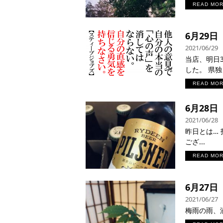
READ MO
6月29
2021/06/29
当店、明日3
した。 県独
READ MO
6月28
2021/06/28
昨日とは… 
ござ...
READ MO
6月27
2021/06/27
梅雨の雨、滴