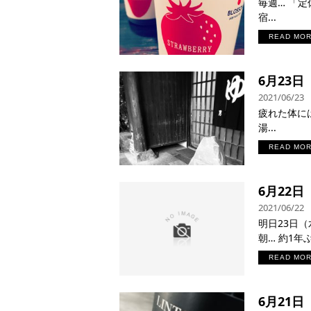
毎週… 「定
宿...
READ MO
6月23
2021/06/23
疲れた体に
湯...
READ MO
6月22
2021/06/22
明日23日
朝… 約1年ぶ
READ MO
6月21