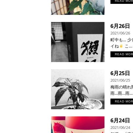
READ MO
6月26
2021/06/26
町中も… 
イね
こ...
READ MO
6月25
2021/06/25
梅雨の晴れ
雨…雨…雨…。
READ MO
6月24
2021/06/24