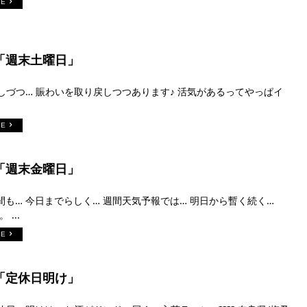
RE
日「週末土曜日」
少しづつ… 賑わいを取り戻しつつあります♪ 活気があるってやっぱイ
RE
日「週末金曜日」
間も… 今日までらしく… 週間天気予報では… 明日から暫く続く…
 ...
RE
日「定休日明け」