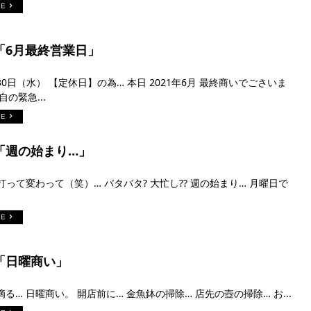
RE
日「6月最終営業日」
0日（水） 【定休日】の為… 本日 2021年6月 最終商いでごさいま
自の緊急...
RE
日「週の始まり…」
打って変わって（笑）… バタバタ? 大忙し?? 週の始まり… 月曜日で
RE
日「日曜商い」
る… 日曜商い。 開店前に… 金魚鉢の掃除… 店先の壺の掃除… お...