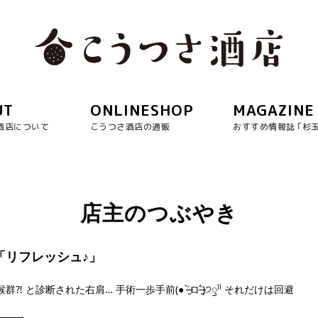
UT
ONLINESHOP
MAGAZINE
酒店について
こうつさ酒店の通販
おすすめ情報誌 ｢杉
店主のつぶやき
日「リフレッシュ♪」
⁈ と診断された右肩… 手術一歩手前(● ˃̶͈̀ロ˂̶͈́)੭ꠥ⁾⁾ それだけは回避