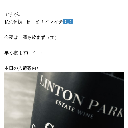
ですが…
私の体調…超！超！イマイチ
今夜は一滴も飲まず（笑）
早く寝ます(￣^￣)ゞ
本日の入荷案内♪