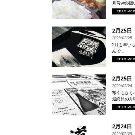
月号web版u
READ MO
2月25
2020/02/25
2月も早いもの
んで...
READ MO
2月25
2020/02/24
寒くもなく
最終日の月曜日
READ MO
2月24
2020/02/23