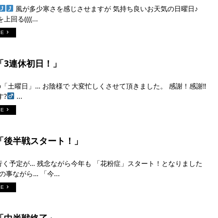
風が多少寒さを感じさせますが 気持ち良いお天気の日曜日♪
回る((((...
RE
日「3連休初日！」
「土曜日」… お陰様で 大変忙しくさせて頂きました。 感謝！感謝‼︎
?‍
...
RE
日「後半戦スタート！」
行く予定が… 残念ながら今年も 「花粉症」スタート！となりました
の事ながら… 「今...
RE
日「中半戦終了」