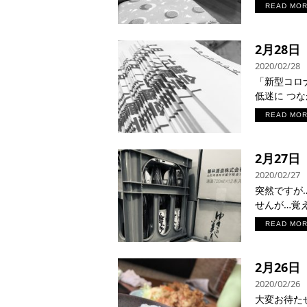
READ MO
2月28
2020/02/28
「新型コロ
低迷に つな
READ MO
2月27
2020/02/27
突然ですが
せんが…覚え
READ MO
2月26
2020/02/26
大変お待たせ