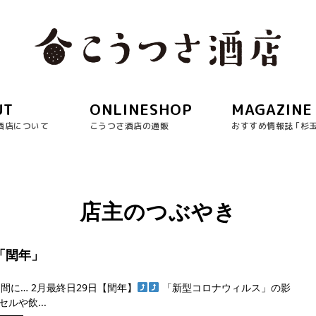
UT
ONLINESHOP
MAGAZINE
酒店について
こうつさ酒店の通販
おすすめ情報誌 ｢杉
店主のつぶやき
日「閏年」
う間に… 2月最終日29日【閏年】
「新型コロナウィルス」の影
セルや飲...