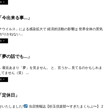
RE
日「今出来る事…」
ナウイルス」による感染拡大で 経済的活動の影響は 世界全体の景気
がりかねない...
RE
日「夢の話でも…」
… 最近あまり「夢」を見ません。 と、言うか… 見てるのかもしれま
てません（笑） ...
RE
日「定休日」
いたしました?‍
当店情報誌【杉玉倶楽部〜すぎたまくらぶ〜】 2