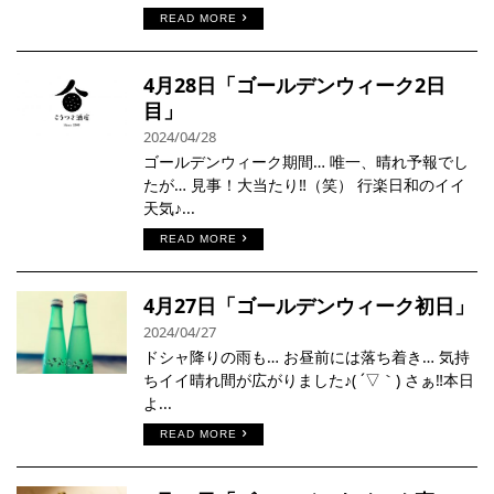
READ MORE
4月28日「ゴールデンウィーク2日
目」
2024/04/28
ゴールデンウィーク期間… 唯一、晴れ予報でし
たが… 見事！大当たり‼︎（笑） 行楽日和のイイ
天気♪...
READ MORE
4月27日「ゴールデンウィーク初日」
2024/04/27
ドシャ降りの雨も… お昼前には落ち着き… 気持
ちイイ晴れ間が広がりました♪( ´▽｀) さぁ‼︎本日
よ...
READ MORE