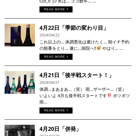
ᕦ(ò_óˇ)ᕤ 実は… ココ数年… ...
READ MORE
4月22日「季節の変わり目」
2024/04/22
これ以上の… 体調悪化は避けたく… 朝イチ予約
の順番をとり… 遂に…病院へ‼︎
やはり… ...
READ MORE
4月21日「後半戦スタート！」
2024/04/21
体調…まあまあ…（笑） 雨…ザーザー…（笑）
いよいよ 4月も後半戦スタートです
ポツポツ
雨...
READ MORE
4月20日「併発」
2024/04/20