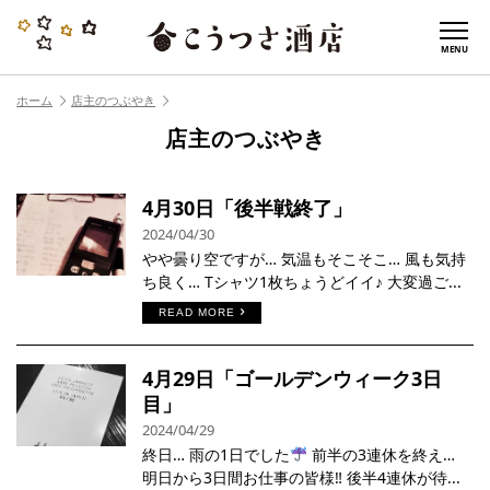
MENU
ホーム
店主のつぶやき
店主のつぶやき
4月30日「後半戦終了」
2024/04/30
やや曇り空ですが… 気温もそこそこ… 風も気持
ち良く… Tシャツ1枚ちょうどイイ♪ 大変過ご...
READ MORE
4月29日「ゴールデンウィーク3日
目」
2024/04/29
終日… 雨の1日でした
前半の3連休を終え…
明日から3日間お仕事の皆様‼︎ 後半4連休が待...