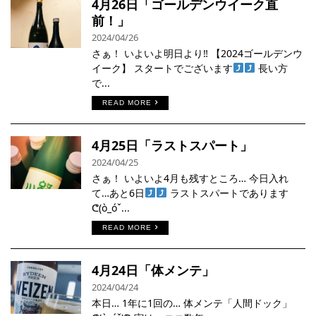
4月26日「ゴールデンウイーク直
前！」
2024/04/26
さぁ！ いよいよ明日より‼︎ 【2024ゴールデンウ
イーク】 スタートでございます
長い方
で...
READ MORE
4月25日「ラストスパート」
2024/04/25
さぁ！ いよいよ4月も残すところ… 今日入れ
て…あと6日
ラストスパートであります
ᕦ(ò_óˇ...
READ MORE
4月24日「体メンテ」
2024/04/24
本日… 1年に1回の… 体メンテ「人間ドック」