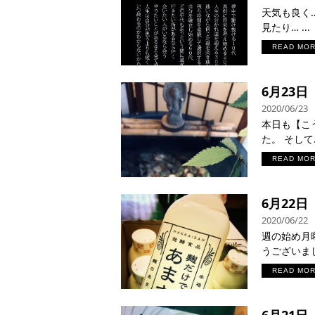
天気も良く…
見たり… ...
READ MO
6月23日
2020/06/23
本日も【こ
た。 そして… 
READ MO
6月22日
2020/06/22
週の始め月
うございまし
READ MO
6月21日