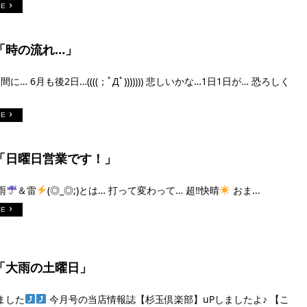
RE
日「時の流れ…」
間に… 6月も後2日…((((；ﾟДﾟ))))))) 悲しいかな…1日1日が… 恐ろしく
RE
日「日曜日営業です！」
雨
＆雷
(◎_◎;)とは… 打って変わって… 超‼︎快晴
おま...
RE
日「大雨の土曜日」
ました
今月号の当店情報誌【杉玉倶楽部】uPしましたよ♪ 【こ