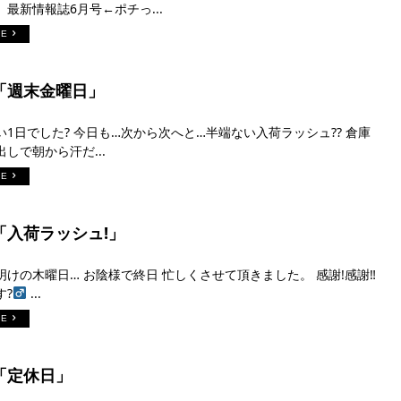
最新情報誌6月号←ポチっ...
RE
日「週末金曜日」
1日でした? 今日も…次から次へと…半端ない入荷ラッシュ?? 倉庫
しで朝から汗だ...
RE
日「入荷ラッシュ!」
けの木曜日… お陰様で終日 忙しくさせて頂きました。 感謝!感謝‼︎
?‍
...
RE
日「定休日」