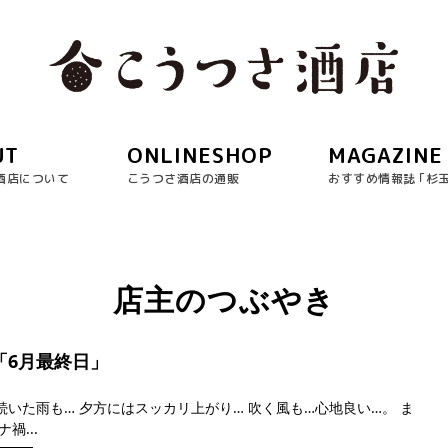
UT
ONLINESHOP
MAGAZINE
酒店について
こうつさ酒店の通販
おすすめ情報誌 ｢杉
店主のつぶやき
日「6月最終日」
続いた雨も… 夕方にはスッカリ上がり… 吹く風も…心地良い…。 ま
禍...