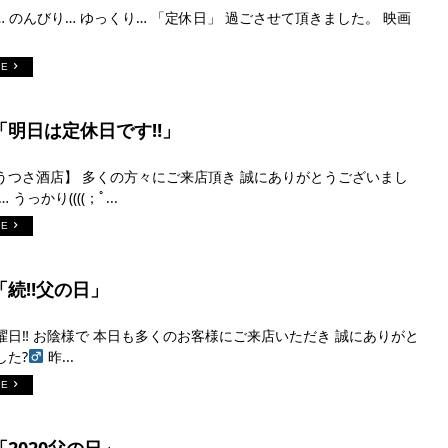
 のんびり… ゆっくり… 「定休日」 過ごさせて頂きました。 映画
RE
「明日は定休日です‼︎」
うつさ酒店】 多くの方々にご来店頂き 誠にありがとうございまし
うっかり((((；ﾟ...
RE
「続‼︎父の日」
曜日‼︎ お陰様で 本日も多くのお客様にご来店いただき 誠にありがと
た?‍
昨...
RE
「2020父の日」