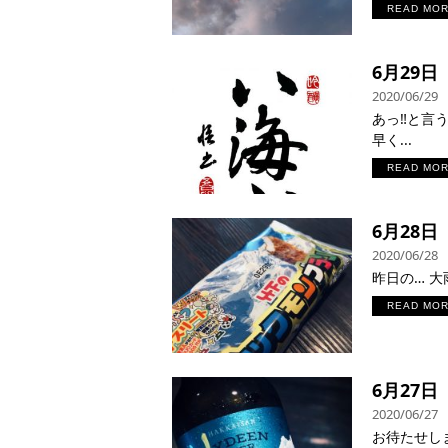
READ MO
6月29
2020/06/29
あっ‼︎と言う
早く...
READ MO
6月28
2020/06/28
昨日の… 大
READ MO
6月27
2020/06/27
お待たせし