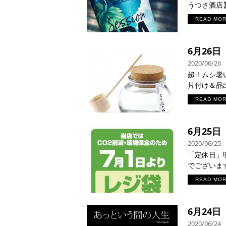
うつさ酒店】
READ MO
6月26
2020/06/26
超！ムシ暑い
片付け＆品出
READ MO
6月25
2020/06/25
「定休日」明
でございます
READ MO
6月24
2020/06/24