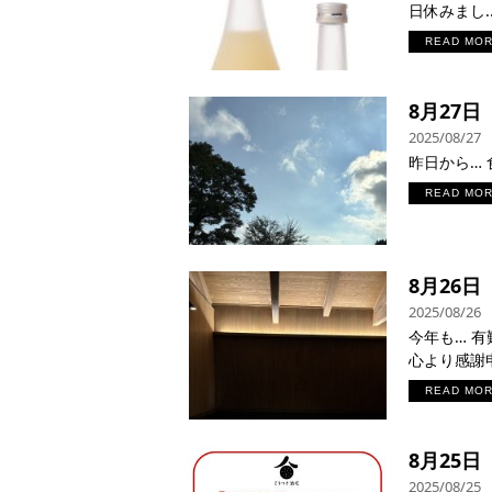
日休みまし..
READ MO
8月27
2025/08/27
昨日から… 
READ MO
8月26
2025/08/26
今年も… 
心より感謝申
READ MO
8月25
2025/08/25