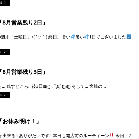
RE
日「8月営業残り2日」
週末「土曜日」♪( ´▽｀) 終日… 暑い
暑い
1日でございました
RE
日「8月営業残り3日」
… 残すところ…後3日‼︎((((；ﾟДﾟ))))))) そして… 宮崎の...
RE
日「お休み明け！」
出来る‼︎ ありがたいです‼︎ 本日も開店前のルーティーン
今回、2