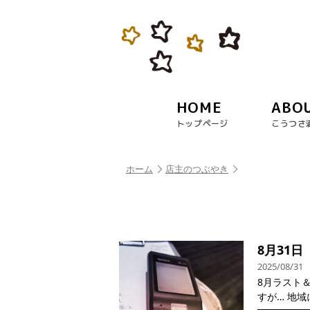
HOME
ABO
トップページ
こうつさ
ホーム
店主のつぶやき
8月31
2025/08/31
8月ラスト＆
すが… 地域