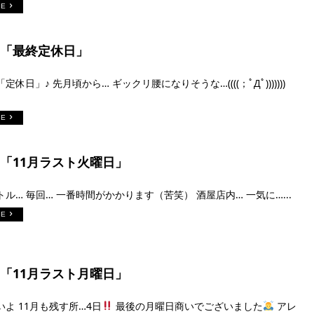
RE
9日「最終定休日」
休日」♪ 先月頃から… ギックリ腰になりそうな…((((；ﾟДﾟ)))))))
RE
日「11月ラスト火曜日」
ル… 毎回… 一番時間がかかります（苦笑） 酒屋店内… 一気に…...
RE
日「11月ラスト月曜日」
よ 11月も残す所…4日
最後の月曜日商いでございました
アレ