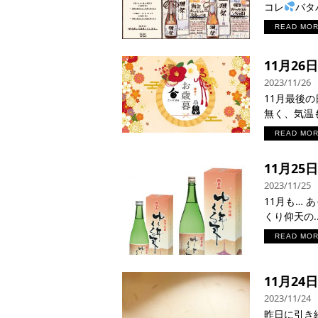
コレ
バタバ
READ MO
11月2
2023/11/26
11月最後
無く、気温
READ MO
11月25
2023/11/25
11月も… 
くり仰天の..
READ MO
11月24
2023/11/24
昨日に引き続