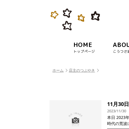
HOME
ABO
トップページ
こうつさ
ホーム
店主のつぶやき
11月30
2023/11/30
本日 202
時代の荒波に.