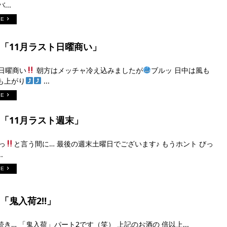
...
RE
6日「11月ラスト日曜商い」
の日曜商い
朝方はメッチャ冷え込みましたが
ブルッ 日中は風も
も上がり
...
RE
日「11月ラスト週末」
あっ
と言う間に… 最後の週末土曜日でございます♪ もうホント びっ
.
RE
日「鬼入荷2‼︎」
き… 「鬼入荷」パート2です（笑） 上記のお酒の 倍以上...