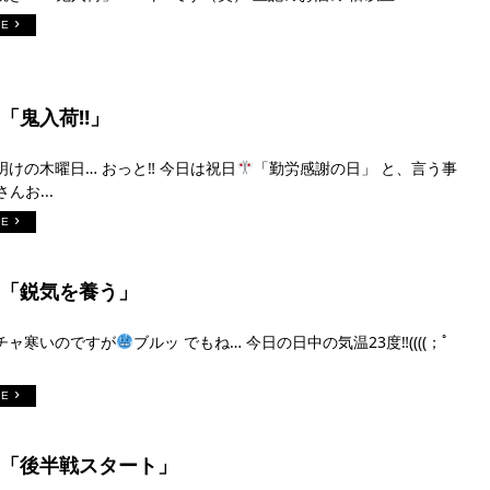
RE
日「鬼入荷‼︎」
けの木曜日… おっと‼︎ 今日は祝日
「勤労感謝の日」 と、言う事
んお...
RE
2日「鋭気を養う」
チャ寒いのですが
ブルッ でもね… 今日の日中の気温23度‼︎((((；ﾟ
RE
1日「後半戦スタート」