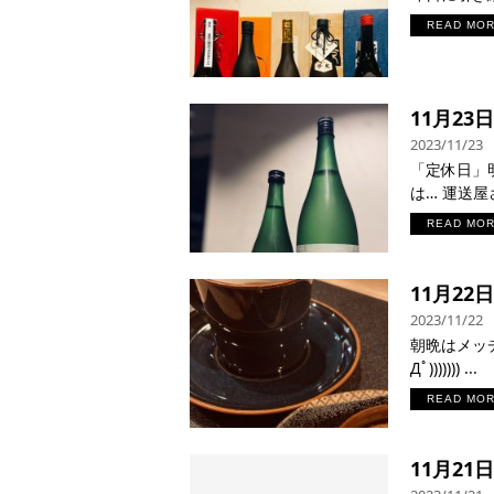
READ MO
11月23
2023/11/23
「定休日」明
は… 運送屋さ
READ MO
11月2
2023/11/22
朝晩はメッ
Дﾟ))))))) ...
READ MO
11月2