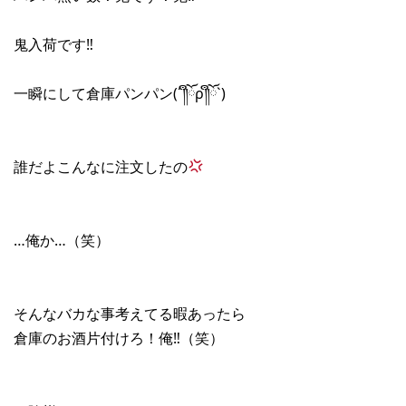
鬼入荷です‼︎
一瞬にして倉庫パンパン(´༎ຶོρ༎ຶོ`)
誰だよこんなに注文したの
…俺か…（笑）
そんなバカな事考えてる暇あったら
倉庫のお酒片付けろ！俺‼︎（笑）