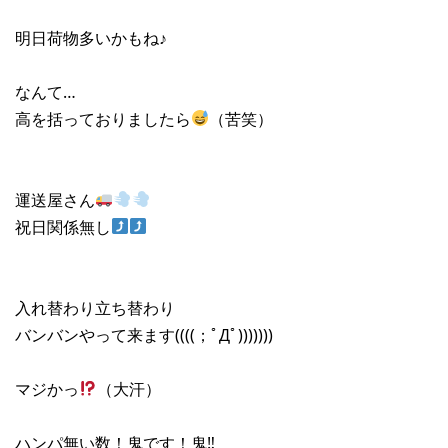
明日荷物多いかもね♪
なんて…
高を括っておりましたら
（苦笑）
運送屋さん
祝日関係無し
入れ替わり立ち替わり
バンバンやって来ます((((；ﾟДﾟ)))))))
マジかっ
（大汗）
ハンパ無い数！鬼です！鬼‼︎