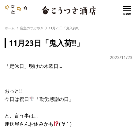
MENU
ホーム
店主のつぶやき
11月23日「鬼入荷‼︎」
11月23日「鬼入荷‼︎」
2023/11/23
「定休日」明けの木曜日…
おっと‼︎
今日は祝日
「勤労感謝の日」
と、言う事は…
運送屋さんお休みかも
(´∀｀)