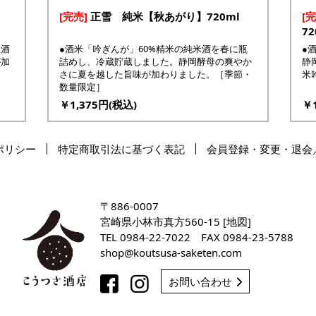
[完売]
正雪 純米【秋あがり】720ml
[完
72
生酒
●酒米「吟ぎんが」60%精米の純米酒を春に瓶
●
が加
詰めし、冷蔵貯蔵しました。静岡酵母の爽やか
静
さに夏を越した旨味が加わりました。［季節・
米
数量限定］
￥1,375円(税込)
￥1
ポリシー
特定商取引法に基づく表記
会員登録・変更・退会
〒886-0007
宮崎県小林市真方560-15 [
地図
]
TEL
0984-22-7022
FAX 0984-23-5788
shop
koutsusa-saketen
com
お問い合わせ