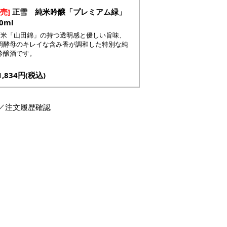
売]
正雪 純米吟醸「プレミアム緑」
0ml
酒米「山田錦」の持つ透明感と優しい旨味、
岡酵母のキレイな含み香が調和した特別な純
吟醸酒です。
,834円(税込)
／注文履歴確認