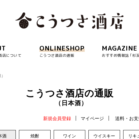
UT
ONLINESHOP
MAGAZINE
酒店について
こうつさ酒店の通販
おすすめ情報誌 ｢杉
県）
こうつさ酒店の通販
（日本酒）
新規会員登録
マイページ
送料・お支
本酒
焼酎
ワイン
ウイスキー
リキ