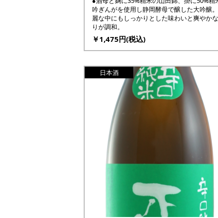
●酒母と麹に35%精米の山田錦、掛に50%精
吟ぎんがを使用し静岡酵母で醸した大吟醸
麗な中にもしっかりとした味わいと爽やか
りが調和。
￥1,475円(税込)
日本酒