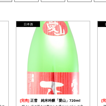
日本酒
[完売]
正雪 純米吟醸「愛山」720ml
[完