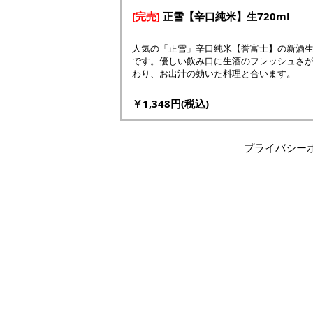
[完売]
正雪【辛口純米】生720ml
人気の「正雪」辛口純米【誉富士】の新酒
です。優しい飲み口に生酒のフレッシュさ
わり、お出汁の効いた料理と合います。
￥1,348円(税込)
プライバシー