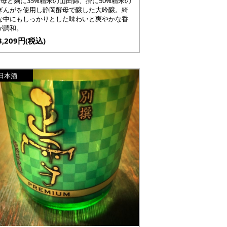
酒母と麹に35%精米の山田錦、掛に50%精米の
ぎんがを使用し静岡酵母で醸した大吟醸。綺
な中にもしっかりとした味わいと爽やかな香
が調和。
,209円(税込)
日本酒