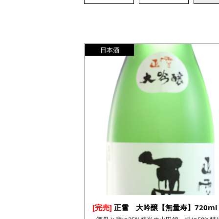
日本酒
[完売]
正雪 大吟醸【無量寿】720ml