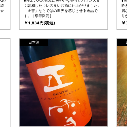
米の
●程よい米の旨みに爽やかな香りがバランス良
●
。綺
く調和したキレの良いお酒に仕上がりました。
吟
な香
「正雪」ならではの世界を感じさせる逸品で
麗
す。［季節限定］
り
￥1,834円(税込)
￥3
日本酒