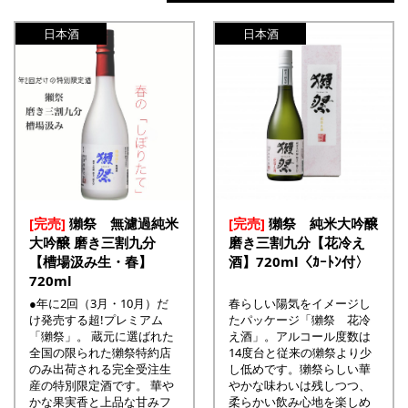
日本酒
日本酒
[完売]
獺祭 無濾過純米
[完売]
獺祭 純米大吟醸
大吟醸 磨き三割九分
磨き三割九分【花冷え
【槽場汲み生・春】
酒】720ml〈ｶｰﾄﾝ付〉
720ml
●年に2回（3月・10月）だ
春らしい陽気をイメージし
け発売する超!プレミアム
たパッケージ「獺祭 花冷
「獺祭」。 蔵元に選ばれた
え酒」。アルコール度数は
全国の限られた獺祭特約店
14度台と従来の獺祭より少
のみ出荷される完全受注生
し低めです。獺祭らしい華
産の特別限定酒です。 華や
やかな味わいは残しつつ、
かな果実香と上品な甘みフ
柔らかい飲み心地を楽しめ