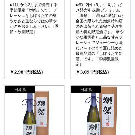
●11月から2月まで発売する
●年に2回（3月・10月）だ
季節限定「獺祭」です。フ
け発売する超!プレミアム
レッシュなしぼりたての爽
「獺祭」。 蔵元に選ばれた
やかさと生ならではの華や
全国の限られた獺祭特約店
かさをお楽しみ下さい。[ 季
のみ出荷される完全受注生
節・数量限定］
産の特別限定酒です。 華や
かな果実香と上品な甘みフ
レッシュでジューシーな味
わいをそのまま瓶に詰めた
最高品質の「しぼりたて新
酒」です。［季節数量限
定］
￥2,981円(税込)
￥3,091円(税込)
日本酒
日本酒