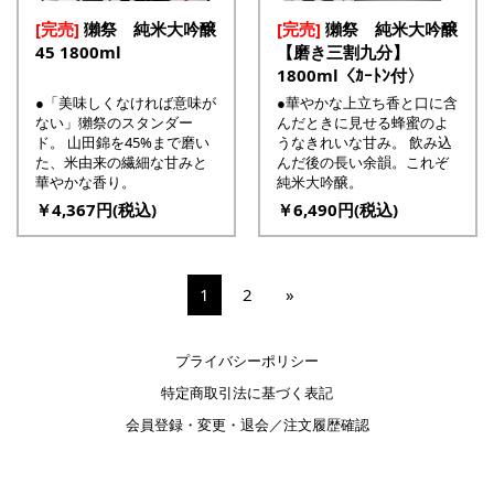
[完売]
獺祭 純米大吟醸
[完売]
獺祭 純米大吟醸
45 1800ml
【磨き三割九分】
1800ml〈ｶｰﾄﾝ付〉
●「美味しくなければ意味が
●華やかな上立ち香と口に含
ない」獺祭のスタンダー
んだときに見せる蜂蜜のよ
ド。 山田錦を45%まで磨い
うなきれいな甘み。 飲み込
た、米由来の繊細な甘みと
んだ後の長い余韻。これぞ
華やかな香り。
純米大吟醸。
￥4,367円(税込)
￥6,490円(税込)
1
2
»
プライバシーポリシー
特定商取引法に基づく表記
会員登録・変更・退会／注文履歴確認