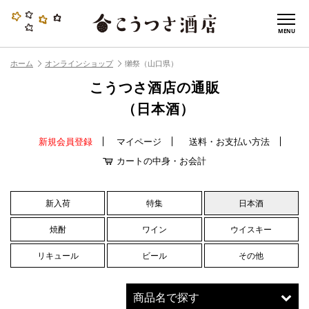
MENU
ホーム
オンラインショップ
獺祭（山口県）
こうつさ酒店の通販
（日本酒）
新規会員登録
マイページ
送料・お支払い方法
カートの中身・お会計
新入荷
特集
日本酒
焼酎
ワイン
ウイスキー
リキュール
ビール
その他
商品名で探す