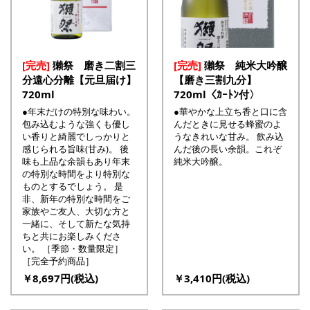
[完売]
獺祭 磨き二割三
[完売]
獺祭 純米大吟醸
分遠心分離【元旦届け】
【磨き三割九分】
720ml
720ml〈ｶｰﾄﾝ付〉
●年末だけの特別な味わい。
●華やかな上立ち香と口に含
包み込むような強くも優し
んだときに見せる蜂蜜のよ
い香りと綺麗でしっかりと
うなきれいな甘み。 飲み込
感じられる旨味(甘み)。 後
んだ後の長い余韻。これぞ
味も上品な余韻もあり年末
純米大吟醸。
の特別な時間をより特別な
ものとするでしょう。 是
非、新年の特別な時間をご
家族やご友人、大切な方と
一緒に、そして新たな気持
ちと共にお楽しみくださ
い。 ［季節・数量限定］
［完全予約商品］
￥8,697円(税込)
￥3,410円(税込)