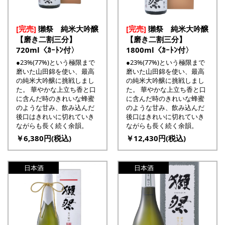
[完売]
獺祭 純米大吟醸
[完売]
獺祭 純米大吟醸
【磨き二割三分】
【磨き二割三分】
720ml〈ｶｰﾄﾝ付〉
1800ml〈ｶｰﾄﾝ付〉
●23%(77%)という極限まで
●23%(77%)という極限まで
磨いた山田錦を使い、最高
磨いた山田錦を使い、最高
の純米大吟醸に挑戦しまし
の純米大吟醸に挑戦しまし
た。 華やかな上立ち香と口
た。 華やかな上立ち香と口
に含んだ時のきれいな蜂蜜
に含んだ時のきれいな蜂蜜
のような甘み、飲み込んだ
のような甘み、飲み込んだ
後口はきれいに切れていき
後口はきれいに切れていき
ながらも長く続く余韻。
ながらも長く続く余韻。
￥6,380円(税込)
￥12,430円(税込)
日本酒
日本酒