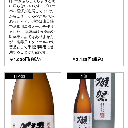
は“一度荒らしてしまうと元
に戻らない”のです。グロー
バル経済が進展してく中だ
からこそ、守るべきものが
あると考え、獺祭は山田錦
で消毒用エタノールを作り
ました。 本製品は医療品や
医薬部外品ではありません
が、消毒用エタノールの代
替品として手指消毒用に使
用することが可能です。
￥1,650円(税込)
￥2,183円(税込)
日本酒
日本酒