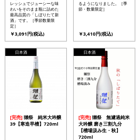
レッシュでジューシーな味
るようになりました。［季
わいをそのまま瓶に詰めた
節・数量限定］
最高品質の「しぼりたて新
酒」です。［季節数量限
定］
￥3,091円(税込)
￥3,410円(税込)
日本酒
日本酒
[完売]
獺祭 純米大吟醸
[完売]
獺祭 無濾過純米
39【寒造早槽】720ml
大吟醸 磨き三割九分
【槽場汲み生・秋】
720ml