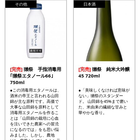
その他
日本酒
[完売]
獺祭 手指消毒用
[完売]
獺祭 純米大吟醸
｢獺祭エタノール66｣
45 720ml
750ml
●この消毒用エタノールは、
●「美味しくなければ意味が
酒米の帝王と言われる山田
ない」獺祭のスタンダー
錦が主な原料です。高価で
ド。 山田錦を45%まで磨い
大事な山田錦を原料として
た、米由来の繊細な甘みと
消毒用エタノールを作るこ
華やかな香り。
とは「山田錦の栽培に心血
を注いできた農家への冒涜
になるのでは」をも思い悩
みました。しかし、農地