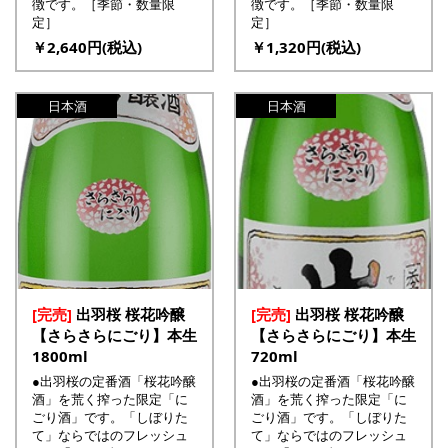
徴です。［季節・数量限
徴です。［季節・数量限
定］
定］
￥2,640円(税込)
￥1,320円(税込)
日本酒
日本酒
[完売]
出羽桜 桜花吟醸
[完売]
出羽桜 桜花吟醸
【さらさらにごり】本生
【さらさらにごり】本生
1800ml
720ml
●出羽桜の定番酒「桜花吟醸
●出羽桜の定番酒「桜花吟醸
酒」を荒く搾った限定「に
酒」を荒く搾った限定「に
ごり酒」です。「しぼりた
ごり酒」です。「しぼりた
て」ならではのフレッシュ
て」ならではのフレッシュ