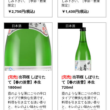
しみ下さい。［季節・数量
しみ下さい。［季節・数量
限定］
限定］
￥2,750円(税込)
￥1,430円(税込)
日本酒
日本酒
[完売]
出羽桜 しぼりた
[完売]
出羽桜 しぼりた
て【春の淡雪】本生
て【春の淡雪】本生
1800ml
720ml
霞のような薄にごりの辛口
霞のような薄にごりの辛口
タイプで爽快な生酒です。
タイプで爽快な生酒です。
料理を引き立てる淡い香り
料理を引き立てる淡い香り
と、キレのよい味わいが特
と、キレのよい味わいが特