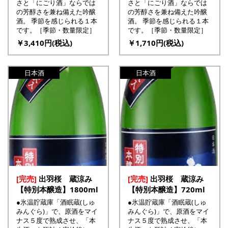
さと「にごり酒」ならでは
さと「にごり酒」ならでは
の芳醇さを兼ね備えた吟醸
の芳醇さを兼ね備えた吟醸
酒。 季節を感じられる１本
酒。 季節を感じられる１本
です。［季節・数量限定］
です。［季節・数量限定］
￥3,410円(税込)
￥1,710円(税込)
日本酒
日本酒
[完売]
出羽桜 蔵涼み
[完売]
出羽桜 蔵涼み
【特別本醸造】1800ml
【特別本醸造】720ml
●氷温貯蔵庫「酒眠蔵(しゅ
●氷温貯蔵庫「酒眠蔵(しゅ
みんぐら)」で、原酒をマイ
みんぐら)」で、原酒をマイ
ナス５度で熟成させ、「本
ナス５度で熟成させ、「本