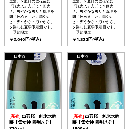
生酒」を瓶詰め密栓後に
生酒」を瓶詰め密栓後に
「瓶火入」方式で１回火
「瓶火入」方式で１回火
入。爽やかな香りと風味を
入。爽やかな香りと風味を
閉じ込めました。華やか
閉じ込めました。華やか
さ・爽やかさ・涼やかさ、
さ・爽やかさ・涼やかさ、
を楽しむ夏季限定酒です。
を楽しむ夏季限定酒です。
［季節限定］
［季節限定］
￥2,640円(税込)
￥1,320円(税込)
日本酒
日本酒
[完売]
出羽桜 純米大吟
[完売]
出羽桜 純米大吟
醸【雪女神 四割八分】
醸【雪女神 四割八分】
720 ml
1800ml