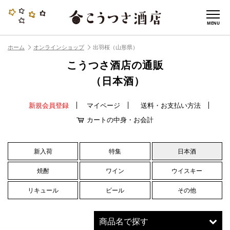
MENU
ホーム
オンラインショップ
出羽桜（山形県）
こうつさ酒店の通販
（日本酒）
新規会員登録
マイページ
送料・お支払い方法
カートの中身・お会計
新入荷
特集
日本酒
焼酎
ワイン
ウイスキー
リキュール
ビール
その他
商品名で探す