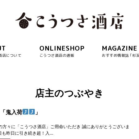
UT
ONLINESHOP
MAGAZINE
酒店について
こうつさ酒店の通販
おすすめ情報誌 ｢杉
店主のつぶやき
日「鬼入荷
」
の方々に「こうつさ酒店」ご用命いただき 誠にありがとうございま
も昨日に引き続き超！入...