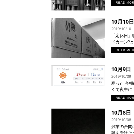
READ MO
10月10
2019/10/10
「定休日」
ドカーン?と入
READ MO
10月9
2019/10/09
寒っ?‼︎ 
くて夜中に目
READ MO
10月8
2019/10/08
残業の合間に
響を受けそうな