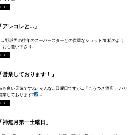
RE
日「アレコレと…」
… 野球界の往年のスーパースターとの貴重なショット?‼︎ 私のよう
お心遣い下さり...
RE
日「営業しております！」
持ち良い天気ですね♪ そんな…日曜日ですが…「こうつさ酒店」 バリ
業しております?‍
...
RE
日「神無月第一土曜日」