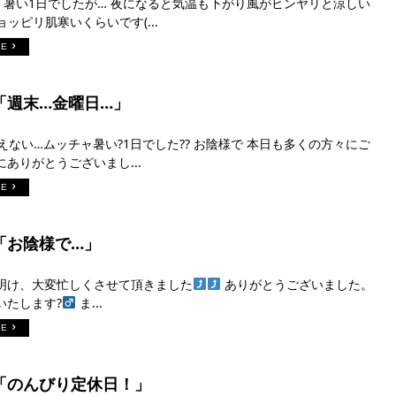
? 暑い1日でしたが… 夜になると気温も下がり風がヒンヤリと涼しい
ョッピリ肌寒いくらいです(...
RE
日「週末…金曜日…」
えない…ムッチャ暑い?1日でした?? お陰様で 本日も多くの方々にご
ありがとうございまし...
RE
日「お陰様で…」
明け、大変忙しくさせて頂きました
ありがとうございました。
たします?‍
ま...
RE
日「のんびり定休日！」