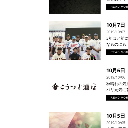
READ MO
10月7
2019/10/07
3年ほど前に
なものにも、
READ MO
10月6
2019/10/06
秋晴れの気
バリ元気に営
READ MO
10月5
2019/10/05