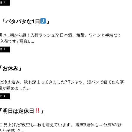
RE
日「バタバタな1日
」
明け…朝から超！入荷ラッシュ?? 日本酒、焼酎、ワインと半端なく
荷です? 写真U...
RE
日「お休み」
今朝は冷え込み、秋も深まってきました? Tシャツ、短パンで寝てたら寒
が覚めました...
RE
日「明日は定休日
」
 見上げた?夜空も…秋を迎えています。 週末3連休も… 台風?の影
予感…? ...