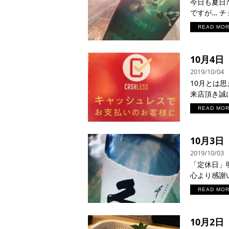
今日も夏日
ですが… チ
READ MO
10月4
2019/10/04
10月とは思
来店頂き誠に
READ MO
10月3
2019/10/03
「定休日」
心より感謝い
READ MO
10月2