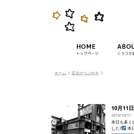
HOME
ABO
トップページ
こうつさ
ホーム
店主のつぶやき
10月11
2019/10/11
本日も多く
した?‍
本日