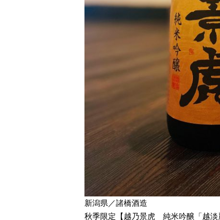
新潟県／諸橋酒造
秋季限定【越乃景虎 純米吟醸「越淡