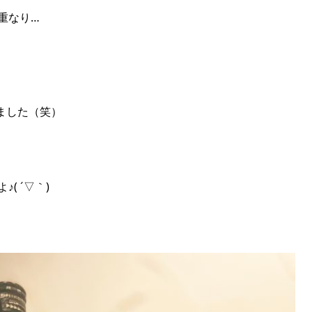
重なり…
ました（笑）
( ´▽｀)