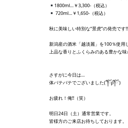
1800ml…￥3,300-（税込）
720ml…￥1,650-（税込）
秋に美味しい特別な“景虎”の発売です‼︎
新潟産の酒米「越淡麗」を100％使用
上品な香りとふくらみのある豊かな味
さすがに今日は…
体バテバテでございました(´༎ຶོρ༎ຶོ`)
お疲れ！俺‼︎（笑）
明日24日（土）通常営業です。
皆様方のご来店お待ちしております。