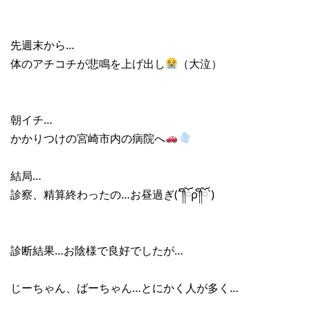
先週末から…
体のアチコチが悲鳴を上げ出し
（大泣）
朝イチ…
かかりつけの宮崎市内の病院へ
結局…
診察、精算終わったの…お昼過ぎ(´༎ຶོρ༎ຶོ`)
診断結果…お陰様で良好でしたが…
じーちゃん、ばーちゃん…とにかく人が多く…