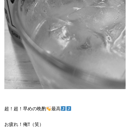
超！超！早めの晩酌
最高
お疲れ！俺‼︎（笑）