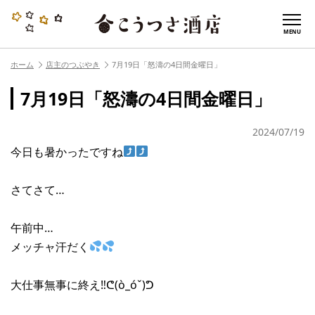
MENU
ホーム
店主のつぶやき
7月19日「怒濤の4日間金曜日」
7月19日「怒濤の4日間金曜日」
2024/07/19
今日も暑かったですね
さてさて…
午前中…
メッチャ汗だく
大仕事無事に終え‼︎ᕦ(ò_óˇ)ᕤ