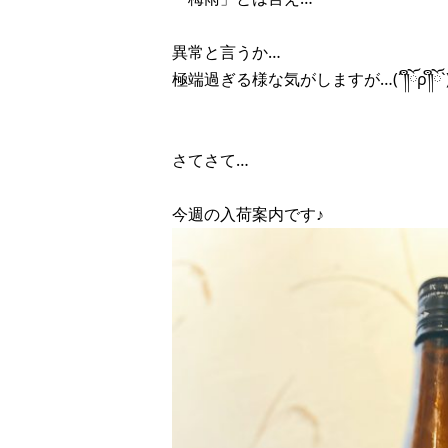
異常と言うか…
極端過ぎる様な気がしますが…(´༎ຶོρ༎ຶོ`
さてさて…
今週の入荷案内です♪