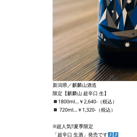
新潟県／麒麟山酒造
限定【麒麟山 超辛口 生】
1800ml…￥2,640-（税込）
720ml…￥1,320-（税込）
※超人気‼︎夏季限定
「超辛口 生酒」発売です