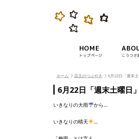
HOME
ABO
トップページ
こうつさ
ホーム
店主のつぶやき
6月22日「週末
6月22日「週末土曜日
いきなりの大雨
から…
いきなりの晴天
…
「梅雨」とは言え…