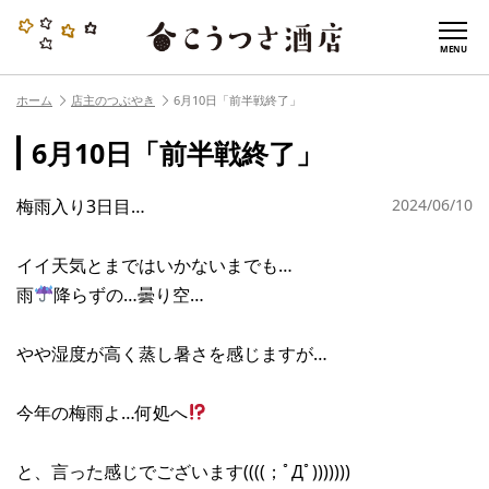
MENU
ホーム
店主のつぶやき
6月10日「前半戦終了」
6月10日「前半戦終了」
梅雨入り3日目…
2024/06/10
イイ天気とまではいかないまでも…
雨
降らずの…曇り空…
やや湿度が高く蒸し暑さを感じますが…
今年の梅雨よ…何処へ
と、言った感じでございます((((；ﾟДﾟ)))))))