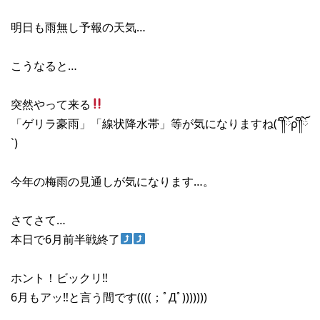
明日も雨無し予報の天気…
こうなると…
突然やって来る
「ゲリラ豪雨」「線状降水帯」等が気になりますね(´༎ຶོρ༎ຶོ
`)
今年の梅雨の見通しが気になります…。
さてさて…
本日で6月前半戦終了
ホント！ビックリ‼︎
6月もアッ‼︎と言う間です((((；ﾟДﾟ)))))))