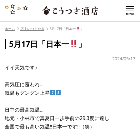
MENU
ホーム
店主のつぶやき
5月17日「日本一
」
5月17日「日本一
」
2024/05/17
イイ天気です♪
高気圧に覆われ…
気温もグングン上昇
日中の最高気温…
地元・小林市で真夏日一歩手前の29.3度に達し
全国で最も高い気温‼︎日本一です‼︎（笑）