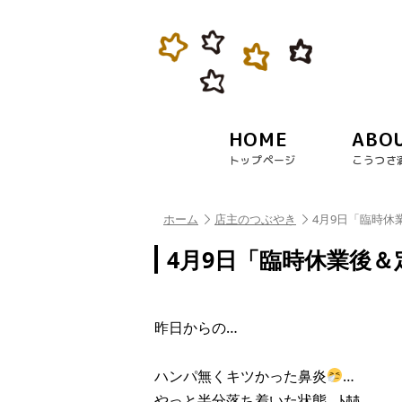
HOME
ABO
トップページ
こうつさ
ホーム
店主のつぶやき
4月9日「臨時休
4月9日「臨時休業後＆
昨日からの…
ハンパ無くキツかった鼻炎
…
やっと半分落ち着いた状態…ﾄﾎﾎ…