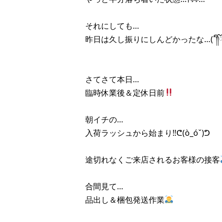
それにしても…
昨日は久し振りにしんどかったな…(´༎ຶོρ༎
さてさて本日…
臨時休業後＆定休日前
朝イチの…
入荷ラッシュから始まり‼︎ᕦ(ò_óˇ)ᕤ
途切れなくご来店されるお客様の接客
合間見て…
品出し＆梱包発送作業