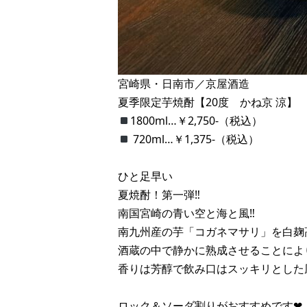
宮崎県・日南市／京屋酒造
夏季限定芋焼酎【20度 かね京 涼】
1800ml…￥2,750-（税込）
720ml…￥1,375-（税込）
ひと足早い
夏焼酎！第一弾‼︎
南国宮崎の青い空と海と風‼︎
南九州産の芋「コガネマサリ」を白麹高
酒蔵の中で静かに熟成させることによ
香りは芳醇で飲み口はスッキリとした
ロック＆ソーダ割りがおすすめです❤︎