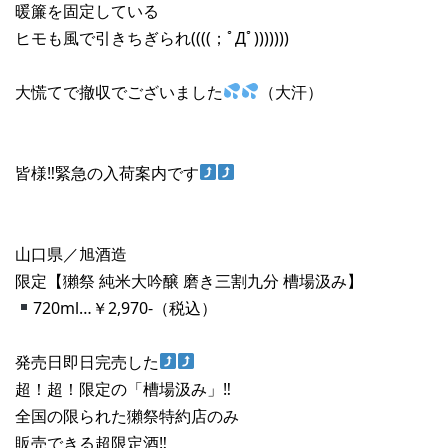
暖簾を固定している
ヒモも風で引きちぎられ((((；ﾟДﾟ)))))))
大慌てで撤収でございました
（大汗）
皆様‼︎緊急の入荷案内です
山口県／旭酒造
限定【獺祭 純米大吟醸 磨き三割九分 槽場汲み】
720ml…￥2,970-（税込）
発売日即日完売した
超！超！限定の「槽場汲み」‼︎
全国の限られた獺祭特約店のみ
販売できる超限定酒‼︎