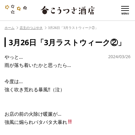
MENU
ホーム
店主のつぶやき
3月26日「3月ラストウィーク②」
3月26日「3月ラストウィーク②」
やっと…
2024/03/26
雨が落ち着いたかと思ったら…
今度は…
強く吹き荒れる暴風‼︎（泣）
お店の前の火除け暖簾が…
強風に煽られバタバタ大暴れ