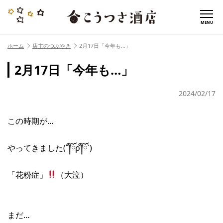
MENU
ホーム
店主のつぶやき
2月17日「今年も…」
2月17日「今年も…」
2024/02/17
この時期が…
やってきました(´༎ຶོρ༎ຶོ`)
「花粉症」
（大泣）
まだ…