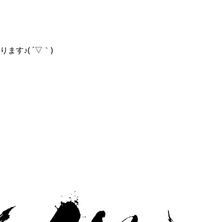
ります♪( ´▽｀)