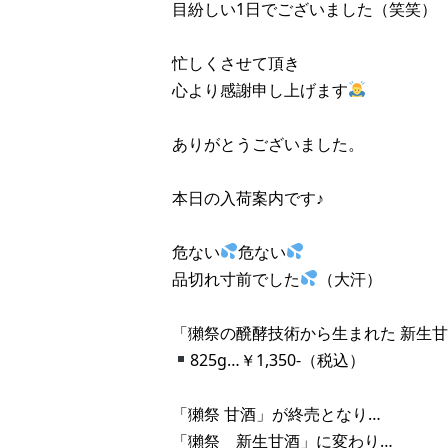
目紛しい1日でございました（笑笑）
忙しくさせて頂き
心より感謝申し上げます
ありがとうございました。
本日の入荷案内です♪
危ない
危ない
品切れ寸前でした
（大汗）
「獺祭の醗酵技術から生まれた 新生
825g…￥1,350-（税込）
「獺祭 甘酒」が終売となり…
「獺祭 新生甘酒」に変わり…