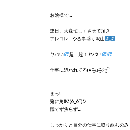
お陰様で…
連日、大変忙しくさせて頂き
アレコレ…やる事盛り沢山
ヤバい
超！超！ヤバい
仕事に追われてる(● ˃̶͈̀ロ˂̶͈́)੭ꠥ⁾⁾
まっ‼︎
兎に角‼︎ᕦ(ò_óˇ)ᕤ
慌てず焦らず…
しっかりと自分の仕事に取り組むのみ