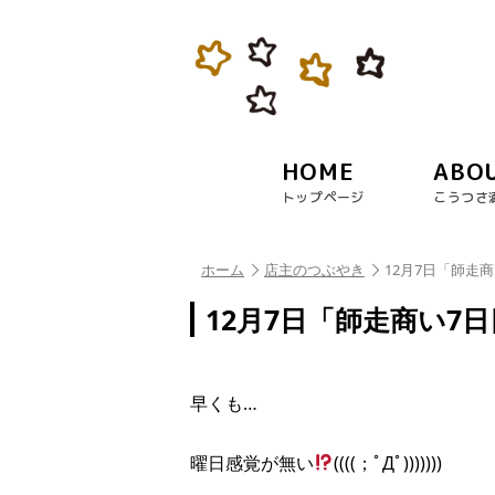
HOME
ABO
トップページ
こうつさ
ホーム
店主のつぶやき
12月7日「師走
12月7日「師走商い7
早くも…
曜日感覚が無い
((((；ﾟДﾟ)))))))