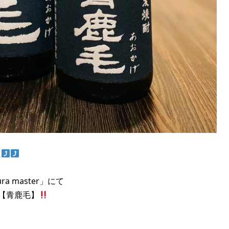
た
 master」にて
【青鹿毛】