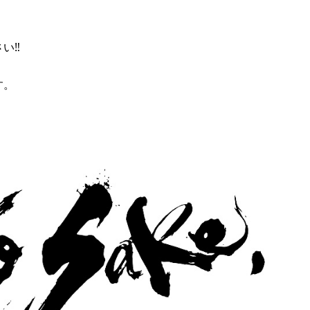
‼︎
す。