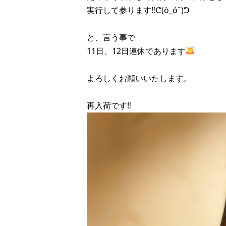
実行して参ります‼︎ᕦ(ò_óˇ)ᕤ
と、言う事で
11日、12日連休であります
よろしくお願いいたします。
再入荷です‼︎