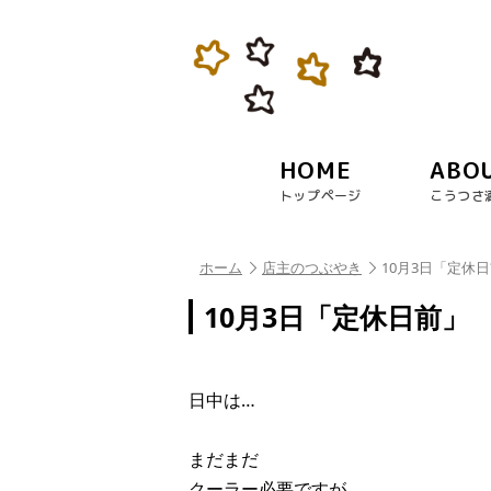
HOME
ABO
トップページ
こうつさ
ホーム
店主のつぶやき
10月3日「定休
10月3日「定休日前」
日中は…
まだまだ
クーラー必要ですが…