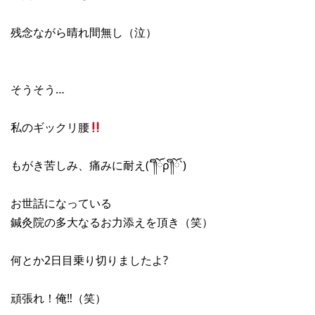
残念ながら晴れ間無し（泣）
そうそう…
私のギックリ腰
もがき苦しみ、痛みに耐え(´༎ຶོρ༎ຶོ`)
お世話になっている
鍼灸院の多大なるお力添えを頂き（笑）
何とか2日目乗り切りましたよ?
頑張れ！俺‼︎（笑）