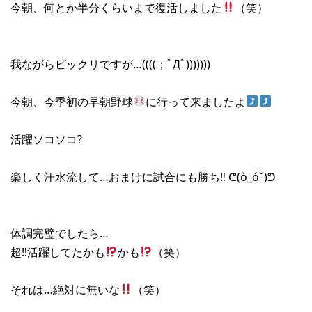
今朝、何とか半分くらいまで復活しました
（笑）
我ながらビックリですが…((((；ﾟДﾟ)))))))
今朝、今季初の早朝野球
に行って来ましたよ
活躍ソコソコ?
楽しく汗水流して…おまけに試合にも勝ち‼︎ ᕦ(ò_óˇ)ᕤ
体調完璧でしたら…
超‼︎活躍してたかも
かも
（笑）
それは…絶対に無いな
（笑）