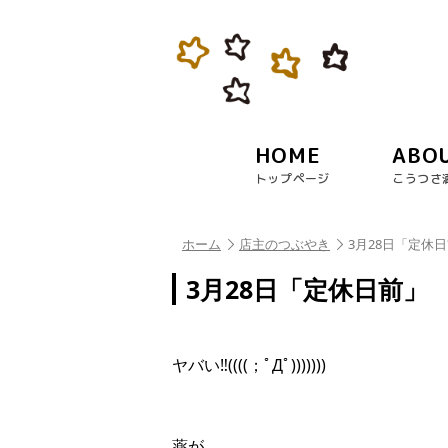
HOME
ABO
トップページ
こうつさ
ホーム
店主のつぶやき
3月28日「定休
3月28日「定休日前」
ヤバい‼︎((((；ﾟДﾟ)))))))
薬が…