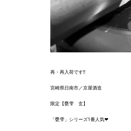
再・再入荷です‼︎
宮崎県日南市／京屋酒造
限定【甕雫 玄】
「甕雫」シリーズ1番人気❤︎