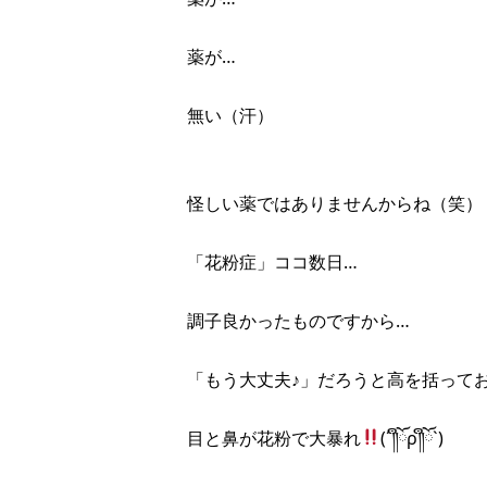
薬が…
無い（汗）
怪しい薬ではありませんからね（笑）
「花粉症」ココ数日…
調子良かったものですから…
「もう大丈夫♪」だろうと高を括って
目と鼻が花粉で大暴れ
(´༎ຶོρ༎ຶོ`)