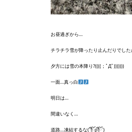
お昼過ぎから…
チラチラ雪が降ったり止んだりでした
夕方には雪の本降り?((((；ﾟДﾟ)))))))
一面…真っ白
明日は…
間違いなく…
道路…凍結するな(´༎ຶོρ༎ຶོ`)