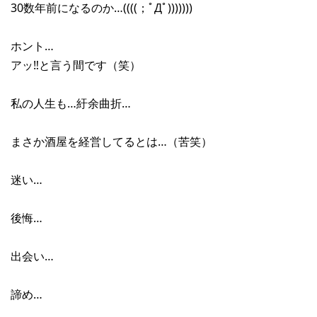
30数年前になるのか…((((；ﾟДﾟ)))))))
ホント…
アッ‼︎と言う間です（笑）
私の人生も…紆余曲折…
まさか酒屋を経営してるとは…（苦笑）
迷い…
後悔…
出会い…
諦め…