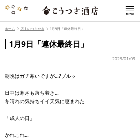
MENU
ホーム
店主のつぶやき
1月9日「連休最終日」
1月9日「連休最終日」
2023/01/09
朝晩はガチ寒いですが…?ブルッ
日中は寒さも落ち着き…
冬晴れの気持ちイイ天気に恵まれた
「成人の日」
かれこれ…