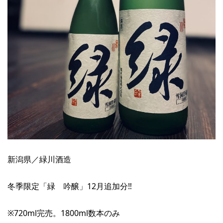
新潟県／緑川酒造
冬季限定「緑 吟醸」12月追加分‼︎
※720ml完売。1800ml数本のみ