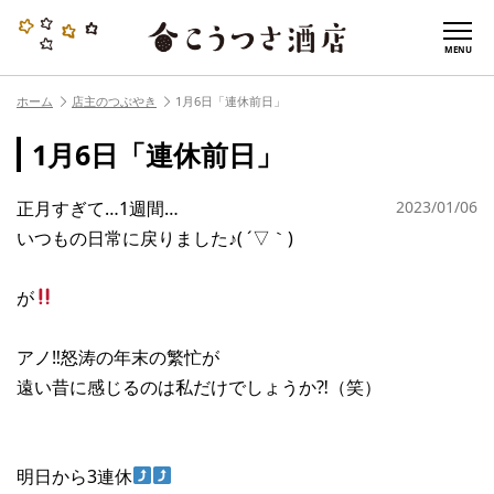
MENU
ホーム
店主のつぶやき
1月6日「連休前日」
1月6日「連休前日」
正月すぎて…1週間…
2023/01/06
いつもの日常に戻りました♪( ´▽｀)
が
アノ‼︎怒涛の年末の繁忙が
遠い昔に感じるのは私だけでしょうか⁈（笑）
明日から3連休