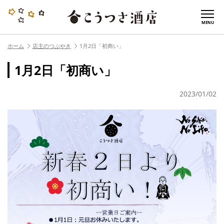
MENU
ホーム
店主のつぶやき
1月2日「初商い」
1月2日「初商い」
2023/01/02