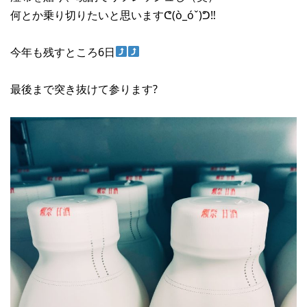
何とか乗り切りたいと思いますᕦ(ò_óˇ)ᕤ‼︎
今年も残すところ6日
最後まで突き抜けて参ります?