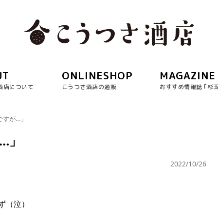
UT
ONLINESHOP
MAGAZINE
酒店について
こうつさ酒店の通販
おすすめ情報誌 ｢杉
ですが…」
が…」
2022/10/26
ず（泣）