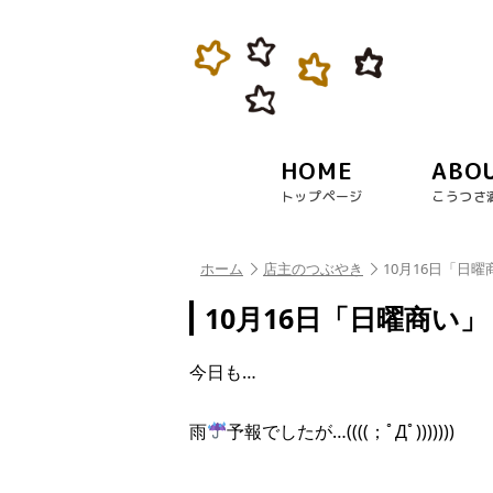
HOME
ABO
トップページ
こうつさ
ホーム
店主のつぶやき
10月16日「日曜
10月16日「日曜商い」
今日も…
雨
予報でしたが…((((；ﾟДﾟ)))))))