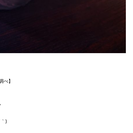
調べ】
︎
｀)