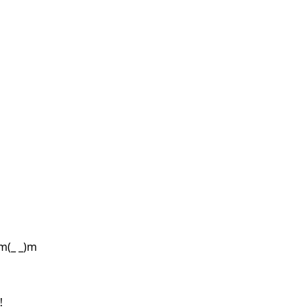
 _)m
︎