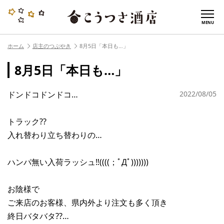
MENU
ホーム
店主のつぶやき
8月5日「本日も…」
8月5日「本日も…」
ドンドコドンドコ…
2022/08/05
トラック??
入れ替わり立ち替わりの…
ハンパ無い入荷ラッシュ‼︎((((；ﾟДﾟ)))))))
お陰様で
ご来店のお客様、県内外より注文も多く頂き
終日バタバタ??…