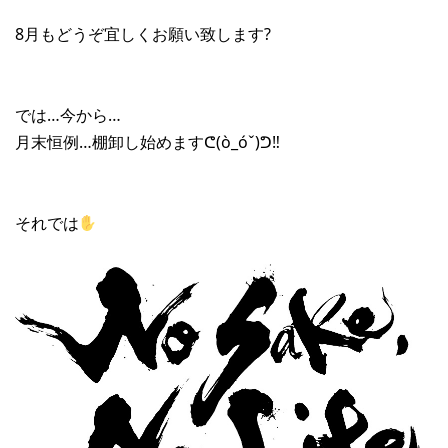
8月もどうぞ宜しくお願い致します?
では…今から…
月末恒例…棚卸し始めますᕦ(ò_óˇ)ᕤ‼︎
それでは