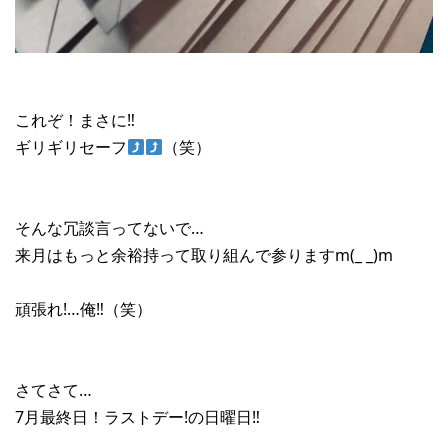
これぞ！まさに‼︎
ギリギリセーフ
（笑）
そんな冗談言ってないで…
来月はもっと余裕持って取り組んで参りますm(_ _)m
頑張れ!…俺‼︎（笑）
さてさて…
7月最終日！ラストデー!の日曜日‼︎