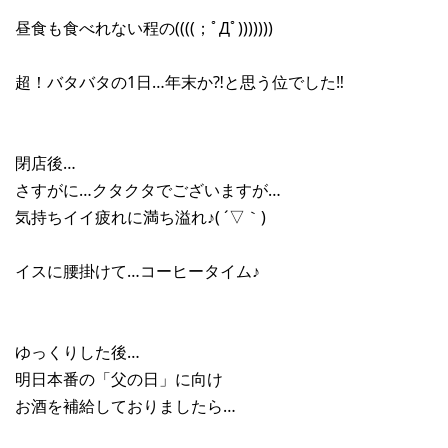
昼食も食べれない程の((((；ﾟДﾟ)))))))
超！バタバタの1日…年末か⁈と思う位でした‼︎
閉店後…
さすがに…クタクタでございますが…
気持ちイイ疲れに満ち溢れ♪( ´▽｀)
イスに腰掛けて…コーヒータイム♪
ゆっくりした後…
明日本番の「父の日」に向け
お酒を補給しておりましたら…