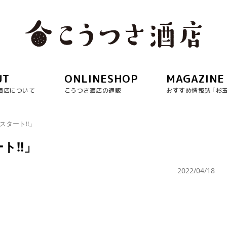
UT
ONLINESHOP
MAGAZINE
酒店について
こうつさ酒店の通販
おすすめ情報誌 ｢杉
スタート‼︎」
ト‼︎」
2022/04/18