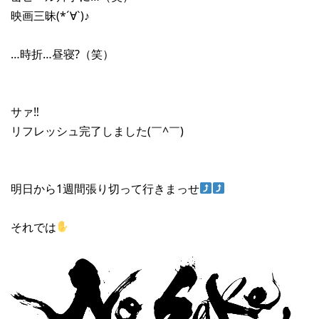
映画三昧(*´∀`)♪
…時折…昼寝?（笑）
サァ‼︎
リフレッシュ完了しました(￣^￣)ゞ
明日から1週間張り切って行きまっせ
それでは