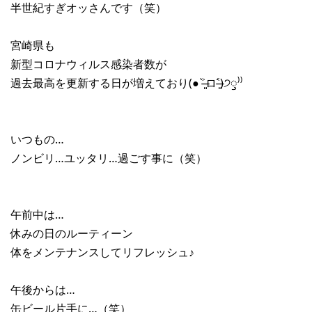
半世紀すぎオッさんです（笑）
宮崎県も
新型コロナウィルス感染者数が
過去最高を更新する日が増えており(● ˃̶͈̀ロ˂̶͈́)੭ꠥ⁾⁾
いつもの…
ノンビリ…ユッタリ…過ごす事に（笑）
午前中は…
休みの日のルーティーン
体をメンテナンスしてリフレッシュ♪
午後からは…
缶ビール片手に…（笑）