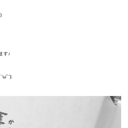
)
ます♪
ﾟ'):