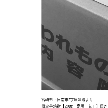
宮崎県・日南市/京屋酒造より
限定芋焼酎【20度 甕雫［玄］】届き