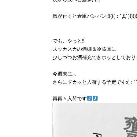
気が付くと倉庫パンパン‼︎((((；ﾟДﾟ))))))
でも、やっと‼︎
スッカスカの酒棚＆冷蔵庫に
少しづつお酒補充できホッとしており
今週末に…
さらにドカッと入荷する予定です:(；ﾞﾟ'ω
再再々入荷です