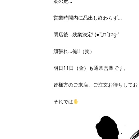
案の定…
営業時間内に品出し終わらず…
閉店後…残業決定‼︎(● ˃̶͈̀ロ˂̶͈́)੭ꠥ⁾⁾
頑張れ…俺‼︎（笑）
明日11日（金）も通常営業です。
皆様方のご来店、ご注文お待ちしてお
それでは