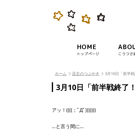
HOME
ABO
トップページ
こうつさ
ホーム
店主のつぶやき
3月10日「前半
3月10日「前半戦終了
アッ！((((；ﾟДﾟ)))))))
…と言う間に…