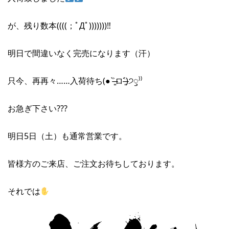
が、残り数本((((；ﾟДﾟ)))))))‼︎
明日で間違いなく完売になります（汗）
只今、再再々……入荷待ち(● ˃̶͈̀ロ˂̶͈́)੭ꠥ⁾⁾
お急ぎ下さい???
明日5日（土）も通常営業です。
皆様方のご来店、ご注文お待ちしております。
それでは