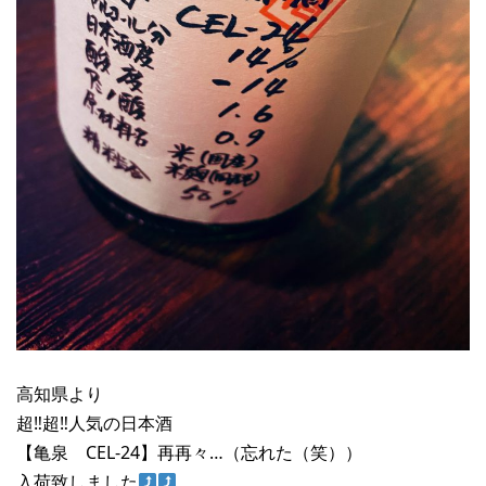
高知県より
超‼︎超‼︎人気の日本酒
【亀泉 CEL-24】再再々…（忘れた（笑））
入荷致しました