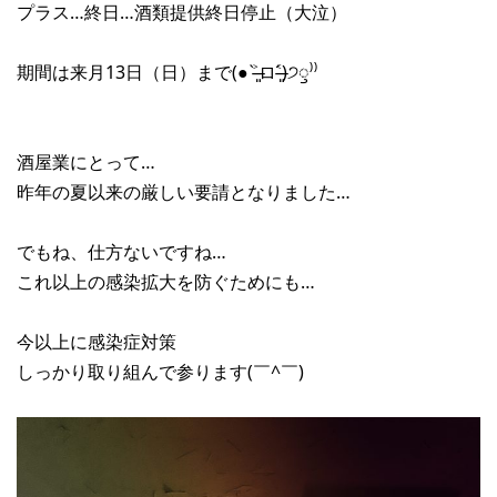
プラス…終日…酒類提供終日停止（大泣）
期間は来月13日（日）まで(● ˃̶͈̀ロ˂̶͈́)੭ꠥ⁾⁾
酒屋業にとって…
昨年の夏以来の厳しい要請となりました…
でもね、仕方ないですね…
これ以上の感染拡大を防ぐためにも…
今以上に感染症対策
しっかり取り組んで参ります(￣^￣)ゞ