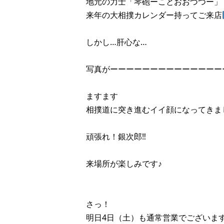
地元の力士「琴砲ーことおおづつー」
来年の大相撲カレンダー持ってご来店
しかし…肝心な…
写真がーーーーーーーーーーーーーーー
ますます
相撲道に突き進むイイ顔になってきまし
頑張れ！銀次郎‼︎
来場所が楽しみです♪
さっ！
明日4日（土）も通常営業でございま