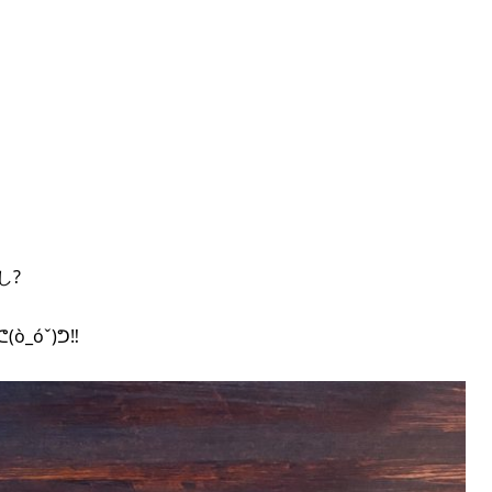
し?
óˇ)ᕤ‼︎