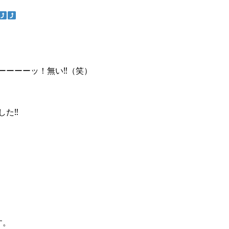
ーーーッ！無い‼︎（笑）
た‼︎
す。