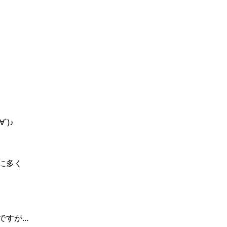
`)♪
に多く
ですが…