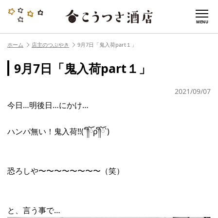
MENU
ホーム
店主のつぶやき
9月7日「鬼入荷part１」
9月7日「鬼入荷part１」
2021/09/07
今日…明後日…にかけ…
ハンパ無い！鬼入荷‼︎(´༎ຶོρ༎ຶོ`)
恐ろしや〜〜〜〜〜〜〜〜（笑）
と、言う事で…