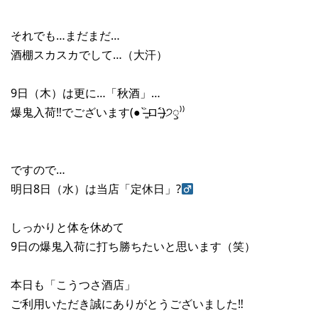
それでも…まだまだ…
酒棚スカスカでして…（大汗）
9日（木）は更に…「秋酒」…
爆鬼入荷‼︎でございます(● ˃̶͈̀ロ˂̶͈́)੭ꠥ⁾⁾
ですので…
明日8日（水）は当店「定休日」?‍
しっかりと体を休めて
9日の爆鬼入荷に打ち勝ちたいと思います（笑）
本日も「こうつさ酒店」
ご利用いただき誠にありがとうございました‼︎