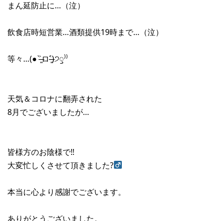
まん延防止に…（泣）
飲食店時短営業…酒類提供19時まで…（泣）
等々…(● ˃̶͈̀ロ˂̶͈́)੭ꠥ⁾⁾
天気＆コロナに翻弄された
8月でございましたが…
皆様方のお陰様で‼︎
大変忙しくさせて頂きました?‍
本当に心より感謝でございます。
ありがとうございました。