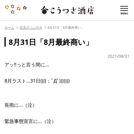
MENU
ホーム
店主のつぶやき
8月31日「8月最終商い」
8月31日「8月最終商い」
2021/08/31
アッ‼︎っと言う間に…
8月ラスト…31日((((；ﾟДﾟ)))))))
長雨に…（泣）
緊急事態宣言に…（泣）