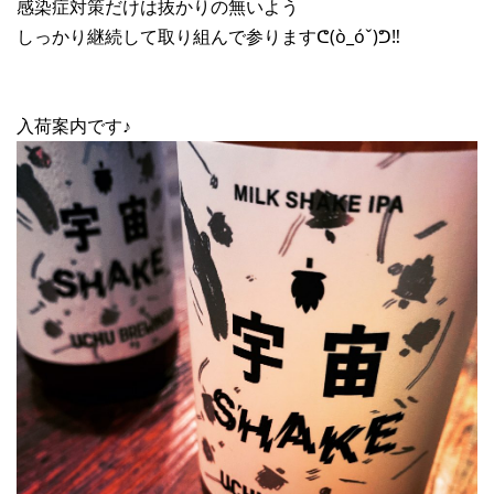
感染症対策だけは抜かりの無いよう
しっかり継続して取り組んで参りますᕦ(ò_óˇ)ᕤ‼︎
入荷案内です♪