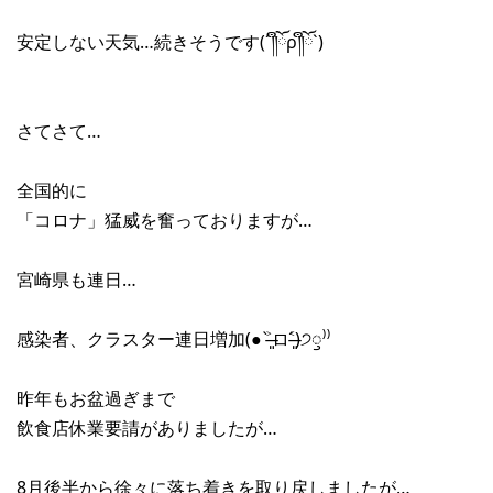
安定しない天気…続きそうです(´༎ຶོρ༎ຶོ`)
さてさて…
全国的に
「コロナ」猛威を奮っておりますが…
宮崎県も連日…
感染者、クラスター連日増加(● ˃̶͈̀ロ˂̶͈́)੭ꠥ⁾⁾
昨年もお盆過ぎまで
飲食店休業要請がありましたが…
8月後半から徐々に落ち着きを取り戻しましたが…