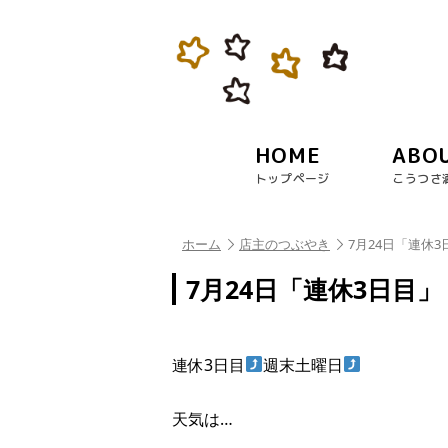
HOME
ABO
トップページ
こうつさ
ホーム
店主のつぶやき
7月24日「連休3
7月24日「連休3日目」
連休3日目
週末土曜日
天気は…