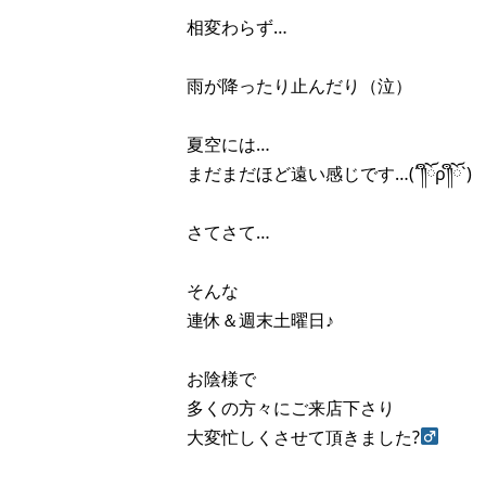
相変わらず…
雨が降ったり止んだり（泣）
夏空には…
まだまだほど遠い感じです…(´༎ຶོρ༎ຶོ`)
さてさて…
そんな
連休＆週末土曜日♪
お陰様で
多くの方々にご来店下さり
大変忙しくさせて頂きました?‍