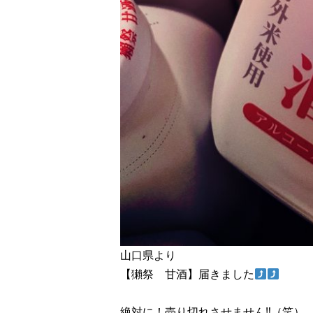
山口県より
【獺祭 甘酒】届きました
絶対に！売り切れさせません‼︎（笑）