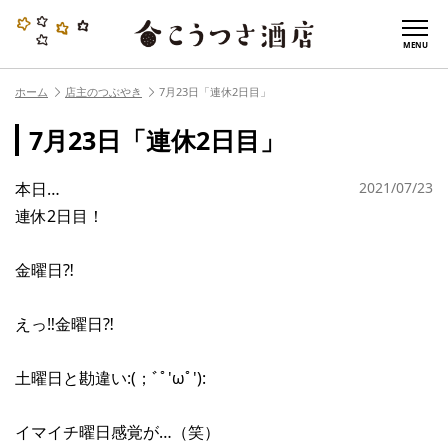
MENU
ホーム
店主のつぶやき
7月23日「連休2日目」
7月23日「連休2日目」
本日…
2021/07/23
連休2日目！
金曜日⁈
えっ‼︎金曜日⁈
土曜日と勘違い:(；ﾞﾟ'ωﾟ'):
イマイチ曜日感覚が…（笑）