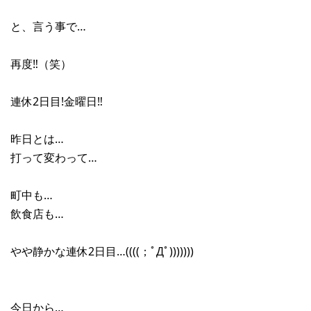
と、言う事で…
再度‼︎（笑）
連休2日目!金曜日‼︎
昨日とは…
打って変わって…
町中も…
飲食店も…
やや静かな連休2日目…((((；ﾟДﾟ)))))))
今日から…