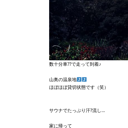
数十分車??で走って到着♪
山奥の温泉地
ほぼほぼ貸切状態です（笑）
サウナでたっぷり汗?流し…
家に帰って